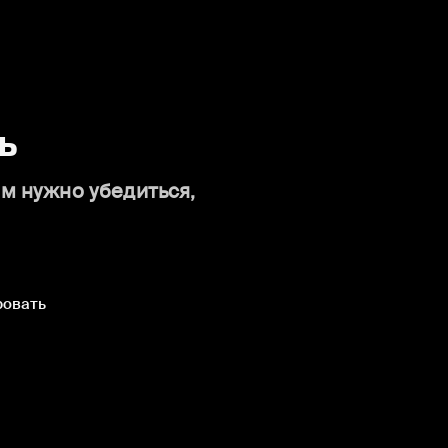
ь
ам нужно убедиться,
ровать