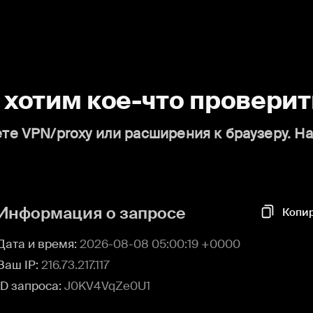
о хотим кое-что проверит
те VPN/proxy или расширения к браузеру. Н
Информация о запросе
Копи
Дата и время:
2026-08-08 05:00:19 +0000
Ваш IP:
216.73.217.117
ID запроса:
J0KV4VqZe0U1