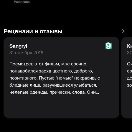
Режиссёр
Рецензии и отзывы
9
Sangryl
К
31 октября 2016
30
Посмотрев этот фильм, мне срочно
Оч
понадобился заряд цветного, доброго,
ср
позитивного. Пустые "немые" некрасивые
де
бледные лица, разучившиеся улыбаться,
зо
нелепые одежды, прически, слова. Они
вообще не разговаривают между собой, совсем
- ни в одном кадре. Этот героический фильм
родился для всех нас, всего мира - СМОТРИТЕ,
как можно стереть еще живых людей. Конечно,
тоскливый саундтрек и вообще звуковое