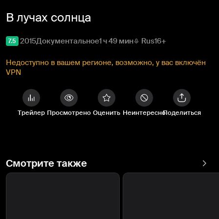
В лучах солнца
2015
Документальное
1 ч 49 мин
Rus
16+
7.5
Недоступно в вашем регионе, возможно, у вас включён
VPN
Трейлер
Просмотрено
Оценить
Неинтересно
Поделиться
Смотрите также
Токсик-
Блокадный
сити
дневник