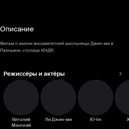
Описание
Фильм о жизни восьмилетней школьницы Джин-ми в
Пхеньяне, столице КНДР.
Режиссёры и актёры
Виталий
Ли
Ю-
Хе-
Манский
Джин-
ён
ён
ми
Виталий
Ли Джин-ми
Ю-ён
Х
Манский