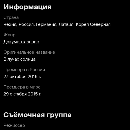
сопровождение - как в полной тишине -
Информация
помогает проникнуться, но здесь правда не
нужны художественные приемы. Эти глаза, эти
Страна
погасшие глаза... Я помню такую жизнь, я жила
Чехия, Россия, Германия, Латвия, Корея Северная
ее, и это ужасно. Психический концлагерь - и
Жанр
все это происходит сегодня, сейчас, и эти дети
Документальное
растут травмированными, и открой КНДР
ворота - они не смогут адаптироваться, как то
Оригинальное название
самое поколение, которым открыли двери....
В лучах солнца
Жгучее кино, как слеза по открытой ране.
Премьера в России
27 октября 2016 г.
Премьера в мире
29 октября 2015 г.
Съёмочная группа
Режиссёр