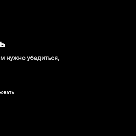
ь
ам нужно убедиться,
ровать