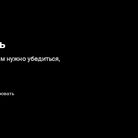
ь
ам нужно убедиться,
ровать