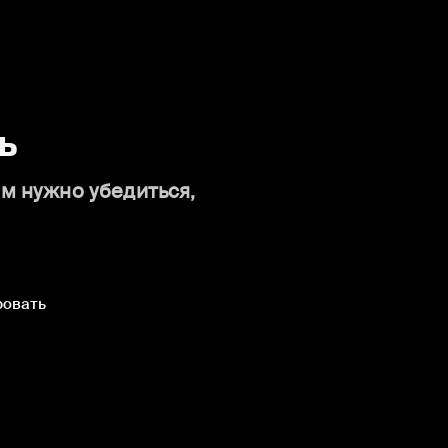
ь
ам нужно убедиться,
ровать