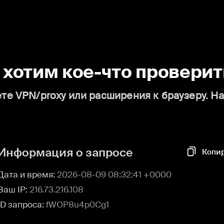
о хотим кое-что проверит
те VPN/proxy или расширения к браузеру. Н
Информация о запросе
Копи
Дата и время:
2026-08-09 08:32:41 +0000
Ваш IP:
216.73.216.108
ID запроса:
fWOP8u4p0Cg1