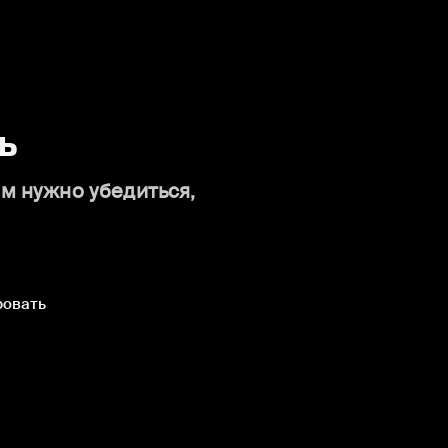
ь
ам нужно убедиться,
ровать