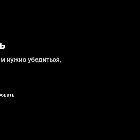
ь
ам нужно убедиться,
ровать