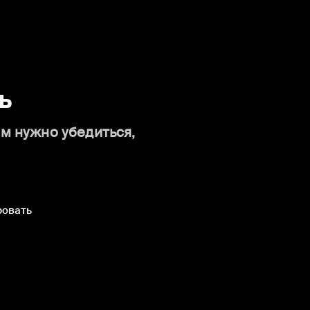
ь
ам нужно убедиться,
ровать