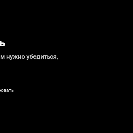
ь
ам нужно убедиться,
ровать