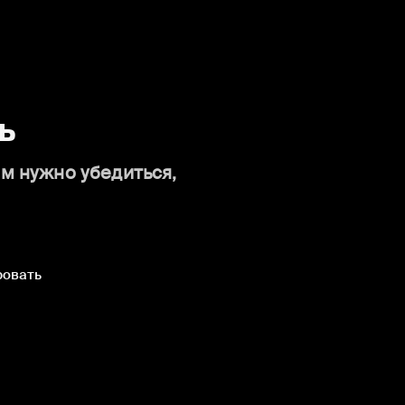
ь
ам нужно убедиться,
ровать