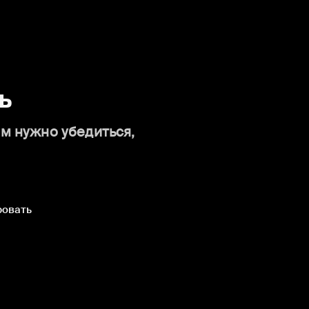
ь
ам нужно убедиться,
ровать