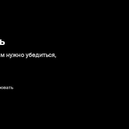
ь
ам нужно убедиться,
ровать