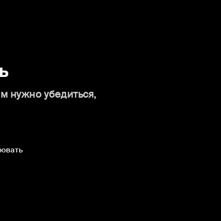
ь
ам нужно убедиться,
ровать