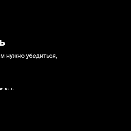
ь
ам нужно убедиться,
ровать