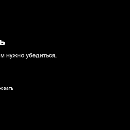
ь
ам нужно убедиться,
ровать