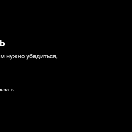
ь
ам нужно убедиться,
ровать