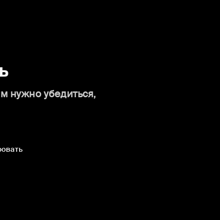
ь
ам нужно убедиться,
ровать