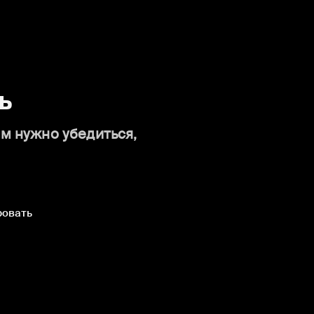
ь
ам нужно убедиться,
ровать