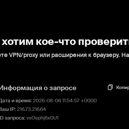
о хотим кое-что проверит
те VPN/proxy или расширения к браузеру. Н
Информация о запросе
Копи
Дата и время:
2026-08-06 11:54:57 +0000
Ваш IP:
216.73.216.64
ID запроса:
vsOsphj6x0U1