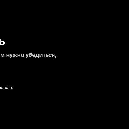
ь
ам нужно убедиться,
ровать