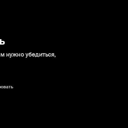
ь
ам нужно убедиться,
ровать