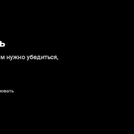
ь
ам нужно убедиться,
ровать