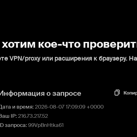
о хотим кое-что проверит
те VPN/proxy или расширения к браузеру. Н
Информация о запросе
Копи
Дата и время:
2026-08-07 17:09:09 +0000
Ваш IP:
216.73.217.52
ID запроса:
99VpBnHtka61