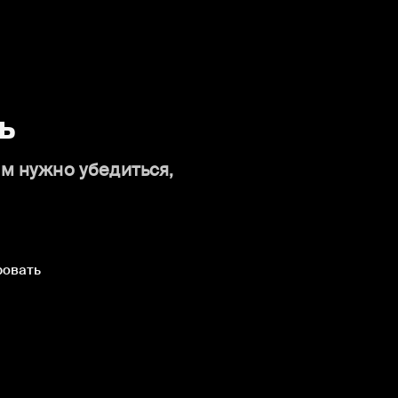
ь
ам нужно убедиться,
ровать