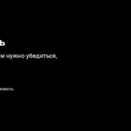
ь
ам нужно убедиться,
ровать