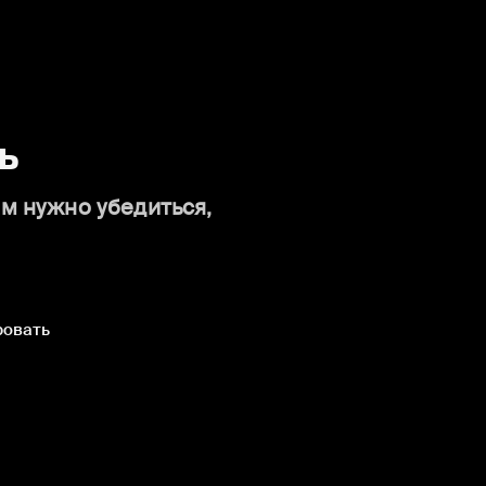
ь
ам нужно убедиться,
ровать