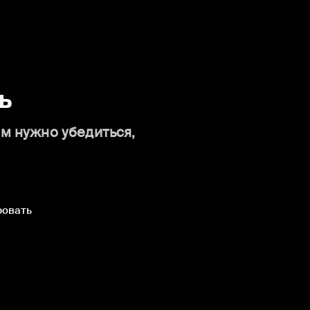
ь
ам нужно убедиться,
ровать