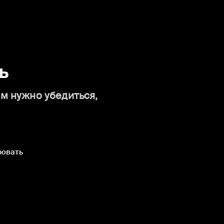
ь
ам нужно убедиться,
ровать