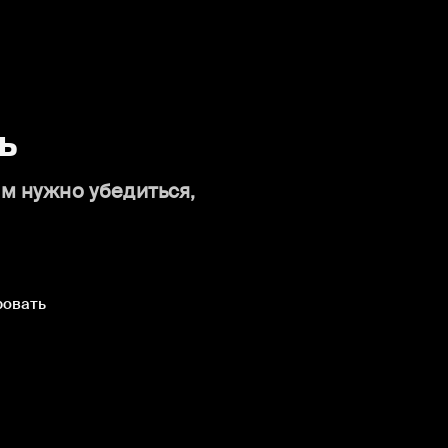
ь
ам нужно убедиться,
ровать