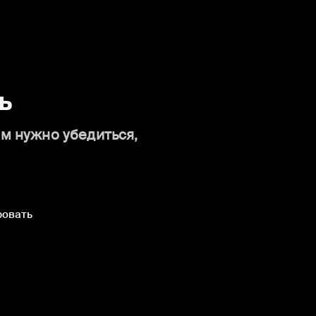
ь
ам нужно убедиться,
ровать