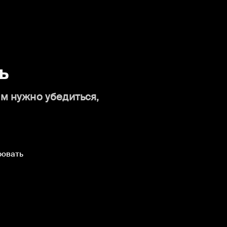
ь
ам нужно убедиться,
ровать