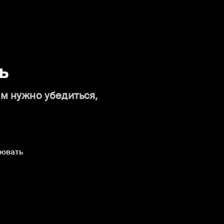
ь
ам нужно убедиться,
ровать