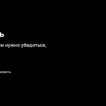
ь
ам нужно убедиться,
ровать