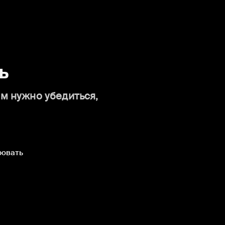
ь
ам нужно убедиться,
ровать