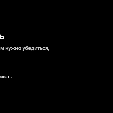
ь
ам нужно убедиться,
ровать