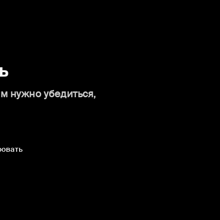
ь
ам нужно убедиться,
ровать