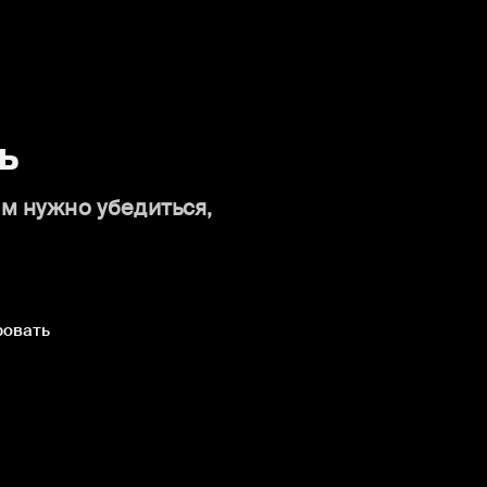
ь
ам нужно убедиться,
ровать