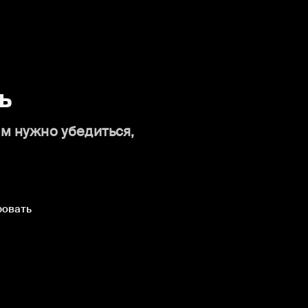
ь
ам нужно убедиться,
ровать