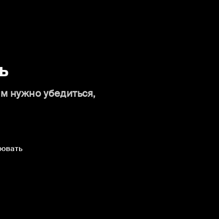
ь
ам нужно убедиться,
ровать