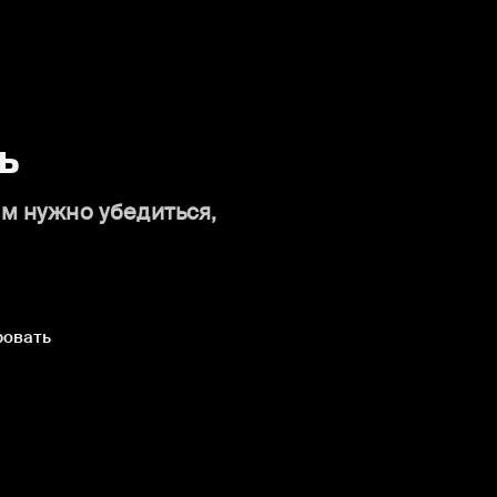
ь
ам нужно убедиться,
ровать