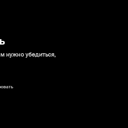
ь
ам нужно убедиться,
ровать