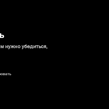
ь
ам нужно убедиться,
ровать