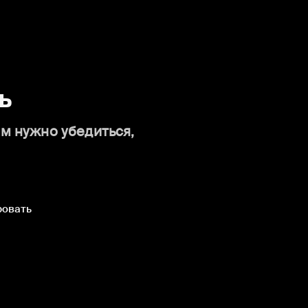
ь
ам нужно убедиться,
ровать