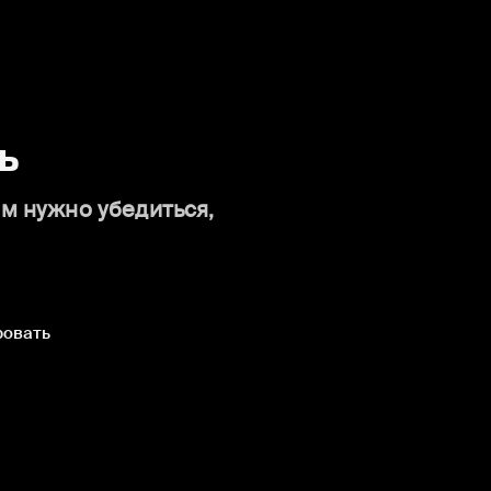
ь
ам нужно убедиться,
ровать