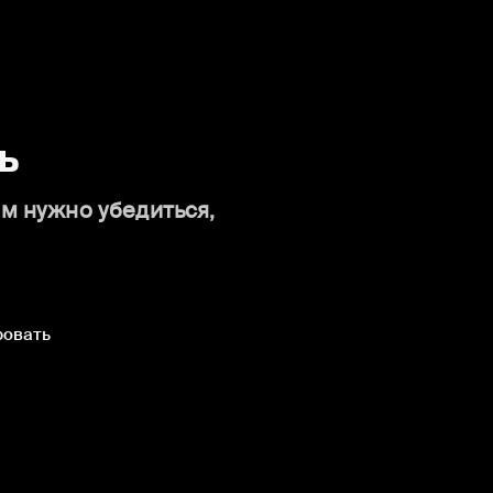
ь
ам нужно убедиться,
ровать