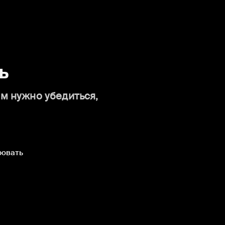
ь
ам нужно убедиться,
ровать