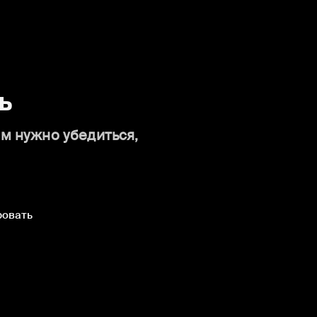
ь
ам нужно убедиться,
ровать