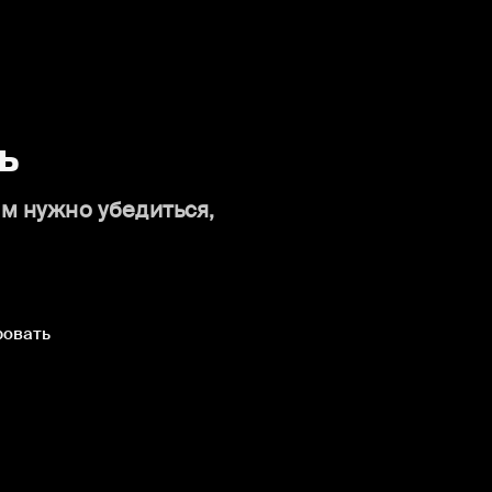
ь
ам нужно убедиться,
ровать