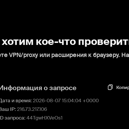
о хотим кое-что проверит
те VPN/proxy или расширения к браузеру. Н
Информация о запросе
Копи
Дата и время:
2026-08-07 15:04:04 +0000
Ваш IP:
216.73.217.106
ID запроса:
44TgwHXVeOs1