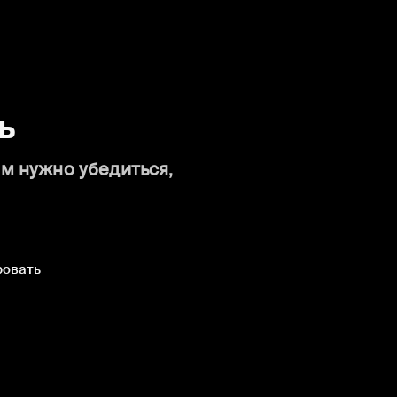
ь
ам нужно убедиться,
ровать