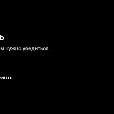
ь
ам нужно убедиться,
ровать