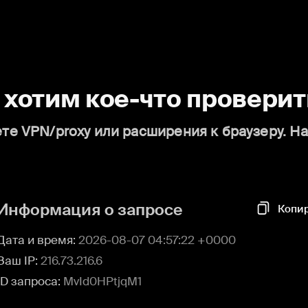
о хотим кое-что проверит
те VPN/proxy или расширения к браузеру. Н
Информация о запросе
Копи
Дата и время:
2026-08-07 04:57:22 +0000
Ваш IP:
216.73.216.6
ID запроса:
MvId0HPtjqM1