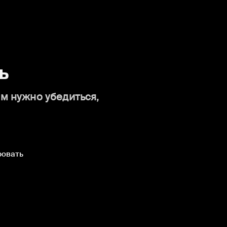
ь
ам нужно убедиться,
ровать